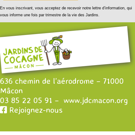
En vous inscrivant, vous acceptez de recevoir notre lettre d’information, qui
vous informe une fois par trimestre de la vie des Jardins.
636 chemin de l’aérodrome – 71000
Mâcon
03 85 22 05 91 –
www.jdcmacon.org
Rejoignez-nous