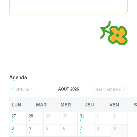
Agenda
AOÛT 2026
JUILLET
SEPTEMBRE
LUN
MAR
MER
JEU
VEN
27
28
29
30
31
1
2
3
4
5
6
7
8
9